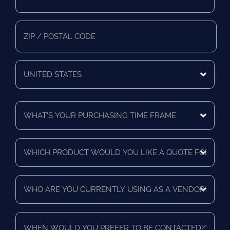
Address
*
Mailing
State/Province
Zip/Postal
Code
Mailing
Country
What's
Your
Purchasing
Time
Which
Frame
product
*
would
you
Who
like
are
a
you
quote
currently
for?
When
using
*
would
as