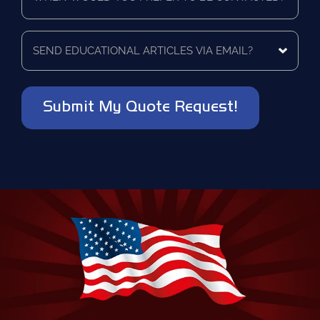
you
a
prefer
vendor?
to
Send
*
be
educational
contacted?
articles
via
*
email?
*