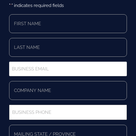
"
" indicates required fields
*
First
Name
*
Last
Name
*
Business
Email
*
Company
Name
*
Business
Phone
*
Full